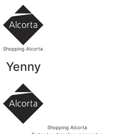
Ir
al
contenido
Shopping Alcorta
Yenny
Shopping Alcorta